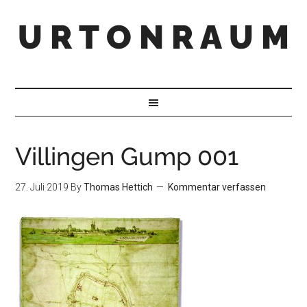
U R T O N R A U M
Villingen Gump 001
27. Juli 2019
By
Thomas Hettich
Kommentar verfassen