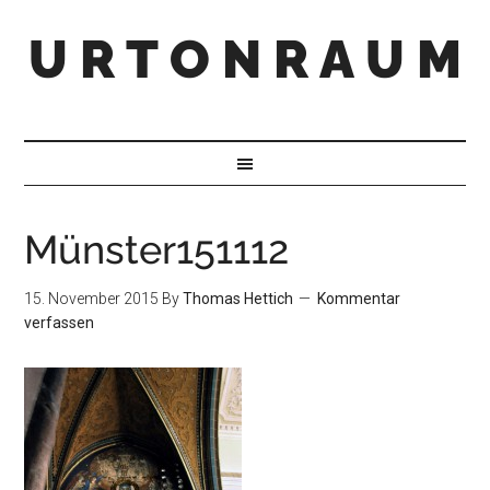
U R T O N R A U M
Münster151112
15. November 2015
By
Thomas Hettich
Kommentar
verfassen