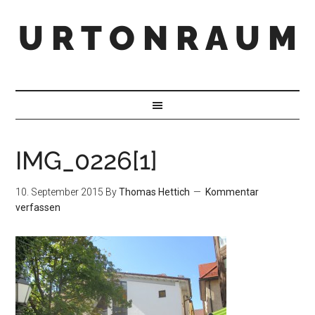
U R T O N R A U M
IMG_0226[1]
10. September 2015
By
Thomas Hettich
Kommentar
verfassen