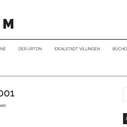
U M
ONE
DER URTON
IDEALSTADT VILLINGEN
BÜCHE
001
sen