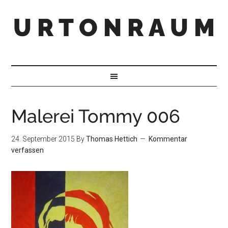
U R T O N R A U M
Malerei Tommy 006
24. September 2015
By
Thomas Hettich
Kommentar
verfassen