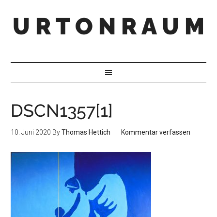
U R T O N R A U M
DSCN1357[1]
10. Juni 2020
By
Thomas Hettich
Kommentar verfassen