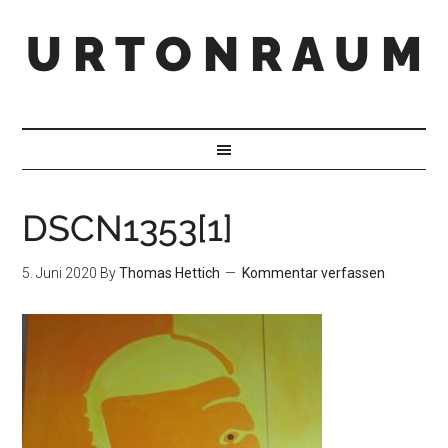
U R T O N R A U M
DSCN1353[1]
5. Juni 2020
By
Thomas Hettich
Kommentar verfassen