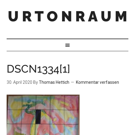
U R T O N R A U M
DSCN1334[1]
30. April 2020
By
Thomas Hettich
Kommentar verfassen