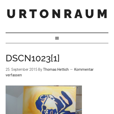
U R T O N R A U M
DSCN1023[1]
25. September 2015
By
Thomas Hettich
Kommentar
verfassen