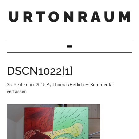
U R T O N R A U M
DSCN1022[1]
25. September 2015
By
Thomas Hettich
Kommentar
verfassen