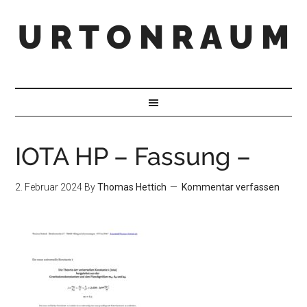
U R T O N R A U M
IOTA HP – Fassung –
2. Februar 2024
By
Thomas Hettich
Kommentar verfassen